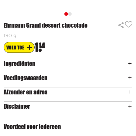
Ehrmann Grand dessert chocolade
190 g
1
14
VOEG TOE
Ingrediënten
Voedingswaarden
Afzender en adres
Disclaimer
Voordeel voor iedereen