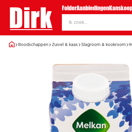
Dirk
Folder
Aanbiedingen
Kanskoop
Boodschappen
Zuivel & kaas
Slagroom & kookroom
M