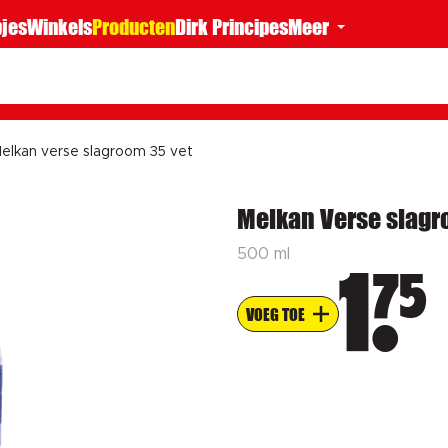
jes
Winkels
Producten
Dirk Principes
Meer
elkan verse slagroom 35 vet
Melkan Verse slagr
500 ml
75
1
VOEG TOE