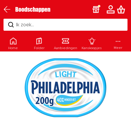
Boodschappen
Ik zoek...
Meer
Home
Folder
Aanbiedingen
Kanskoopjes