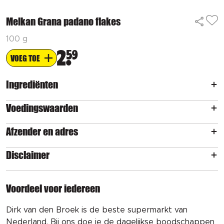
Melkan Grana padano flakes
100 g
2
59
VOEG TOE
Ingrediënten
Voedingswaarden
Afzender en adres
Disclaimer
Voordeel voor iedereen
Dirk van den Broek is de beste supermarkt van
Nederland. Bij ons doe je de dagelijkse boodschappen