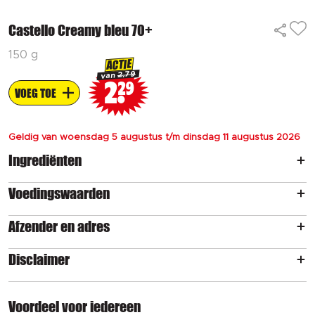
Castello Creamy bleu 70+
150 g
ACTIE
2.79
van
2
29
VOEG TOE
Geldig van woensdag 5 augustus t/m dinsdag 11 augustus 2026
Ingrediënten
Voedingswaarden
Afzender en adres
Disclaimer
Voordeel voor iedereen