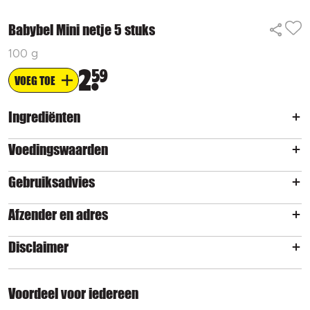
Babybel Mini netje 5 stuks
100 g
2
59
VOEG TOE
Ingrediënten
Voedingswaarden
Gebruiksadvies
Afzender en adres
Disclaimer
Voordeel voor iedereen