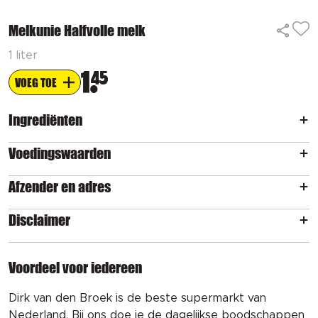
Melkunie Halfvolle melk
1 liter
1
45
VOEG TOE
Ingrediënten
Voedingswaarden
Afzender en adres
Disclaimer
Voordeel voor iedereen
Dirk van den Broek is de beste supermarkt van
Nederland. Bij ons doe je de dagelijkse boodschappen