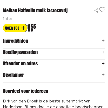
Melkan Halfvolle melk lactosevrij
1 liter
1
55
VOEG TOE
Ingrediënten
Voedingswaarden
Afzender en adres
Disclaimer
Voordeel voor iedereen
Dirk van den Broek is de beste supermarkt van
Nederland. Bij ons doe je de dagelijkse boodschappen