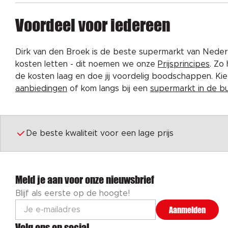
Voordeel voor iedereen
Dirk van den Broek is de beste supermarkt van Nederl
kosten letten - dit noemen we onze
Prijsprincipes
. Zo
de kosten laag en doe jij voordelig boodschappen. K
aanbiedingen
of kom langs bij een
supermarkt in de b
De beste kwaliteit voor een lage prijs
Meld je aan voor onze nieuwsbrief
Blijf als eerste op de hoogte!
Aanmelden
Volg ons op social