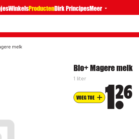
jes
Winkels
Producten
Dirk Principes
Meer
agere melk
Bio+ Magere melk
1 liter
26
1
VOEG TOE