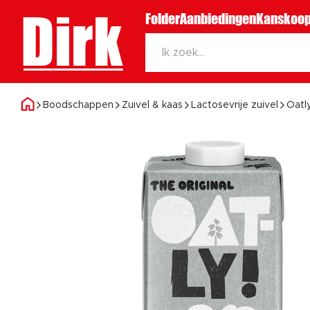
Dirk
Folder
Aanbiedingen
Kanskoop
Boodschappen
Zuivel & kaas
Lactosevrije zuivel
Oatly