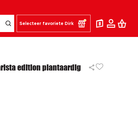
Selecteer favoriete Dirk
rista edition plantaardig