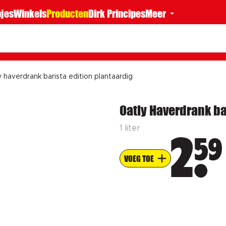
jes
Winkels
Producten
Dirk Principes
Meer
 haverdrank barista edition plantaardig
Oatly Haverdrank ba
1 liter
59
2
VOEG TOE