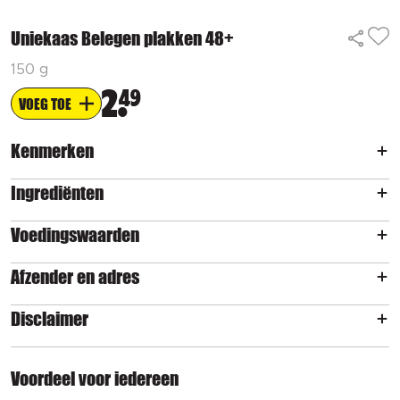
Uniekaas Belegen plakken 48+
150 g
2
49
VOEG TOE
Kenmerken
Ingrediënten
Voedingswaarden
Afzender en adres
Disclaimer
Voordeel voor iedereen