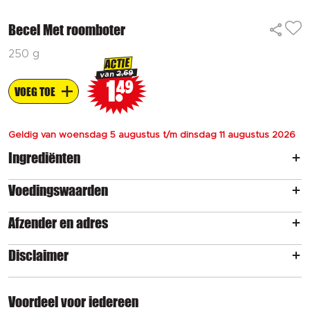
Becel Met roomboter
250 g
ACTIE
2.69
van
1
49
VOEG TOE
Geldig van woensdag 5 augustus t/m dinsdag 11 augustus 2026
Ingrediënten
Voedingswaarden
Afzender en adres
Disclaimer
Voordeel voor iedereen