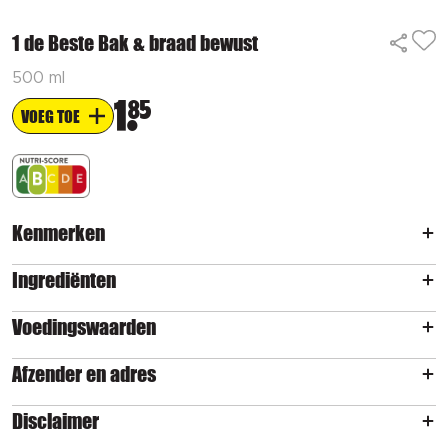
1 de Beste Bak & braad bewust
500 ml
1
85
VOEG TOE
Kenmerken
Ingrediënten
Voedingswaarden
Afzender en adres
Disclaimer