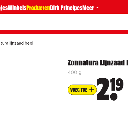
jes
Winkels
Producten
Dirk Principes
Meer
tura lijnzaad heel
Zonnatura Lijnzaad 
400 g
19
2
VOEG TOE