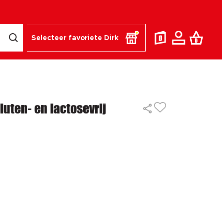
Selecteer favoriete Dirk
uten- en lactosevrij