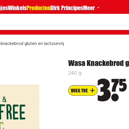
jes
Winkels
Producten
Dirk Principes
Meer
knackebrod gluten en lactosevrij
Wasa Knackebrod gl
240 g
75
3
VOEG TOE