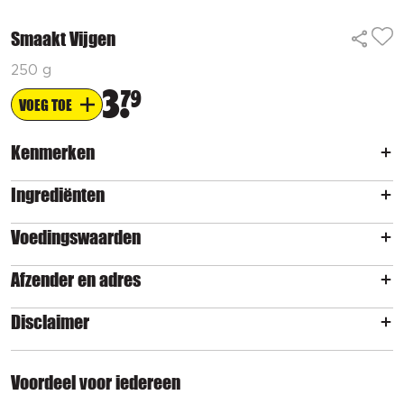
Smaakt Vijgen
250 g
3
79
VOEG TOE
Kenmerken
Ingrediënten
Voedingswaarden
Afzender en adres
Disclaimer
Voordeel voor iedereen