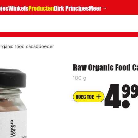
jes
Winkels
Producten
Dirk Principes
Meer
rganic food cacaopoeder
Raw Organic Food 
100 g
9
4
VOEG TOE