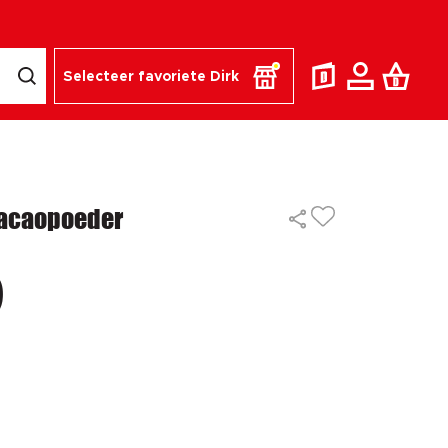
Selecteer favoriete Dirk
Cacaopoeder
9