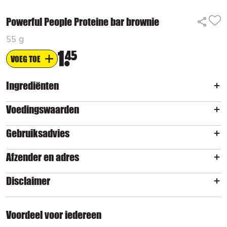
Powerful People Proteine bar brownie
55 g
1
45
VOEG TOE
Ingrediënten
Voedingswaarden
Gebruiksadvies
Afzender en adres
Disclaimer
Voordeel voor iedereen