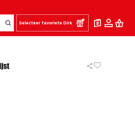
Selecteer favoriete Dirk
jst