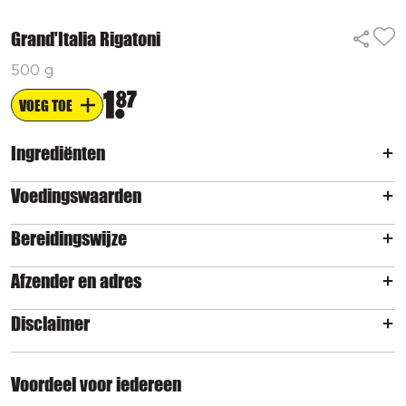
Grand'Italia Rigatoni
500 g
1
87
VOEG TOE
Ingrediënten
Voedingswaarden
Bereidingswijze
Afzender en adres
Disclaimer
Voordeel voor iedereen