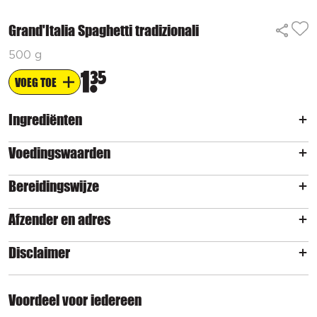
Grand'Italia Spaghetti tradizionali
500 g
1
35
VOEG TOE
Ingrediënten
Voedingswaarden
Bereidingswijze
Afzender en adres
Disclaimer
Voordeel voor iedereen