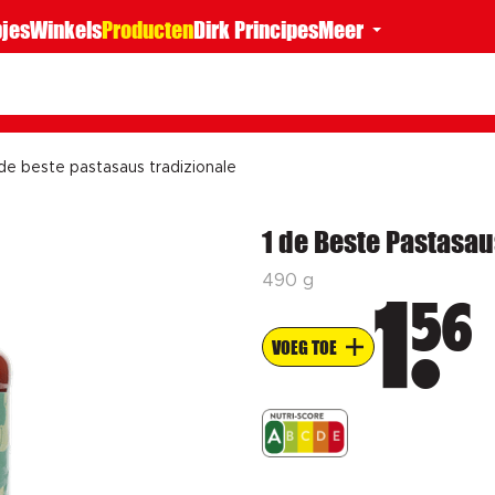
jes
Winkels
Producten
Dirk Principes
Meer
 de beste pastasaus tradizionale
1 de Beste Pastasau
490 g
56
1
VOEG TOE