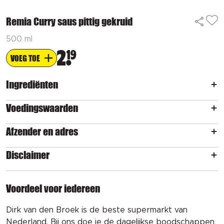
Remia Curry saus pittig gekruid
500 ml
2
19
VOEG TOE
Ingrediënten
Voedingswaarden
Afzender en adres
Disclaimer
Voordeel voor iedereen
Dirk van den Broek is de beste supermarkt van
Nederland. Bij ons doe je de dagelijkse boodschappen