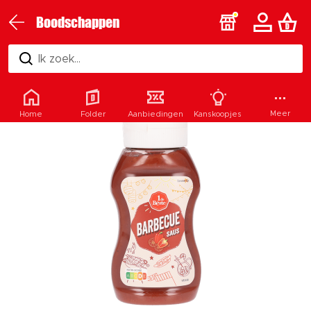
Boodschappen
Ik zoek...
Meer
Home
Folder
Aanbiedingen
Kanskoopjes