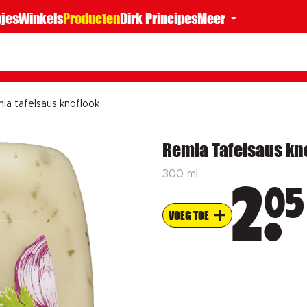
jes
Winkels
Producten
Dirk Principes
Meer
ia tafelsaus knoflook
Remia Tafelsaus kn
300 ml
05
2
VOEG TOE