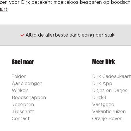
iezen voor Dirk betekent moeiteloos besparen op boodscha
uurt
.
Altijd de allerbeste aanbieding per stuk
Snel naar
Meer Dirk
Folder
Dirk Cadeaukaart
Aanbiedingen
Dirk App
Winkels
Ditjes en Datjes
Boodschappen
Dirck3
Recepten
Vastgoed
Tijdschrift
Vakantiehuizen
Contact
Oranje Boven