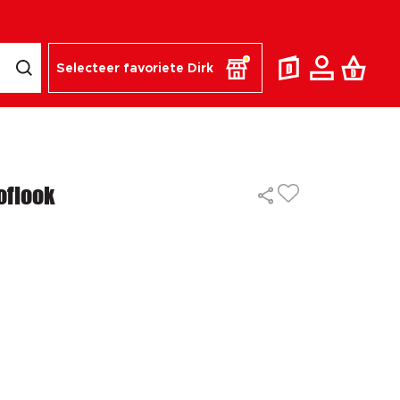
Selecteer favoriete Dirk
oflook