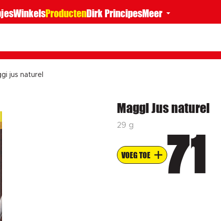
jes
Winkels
Producten
Dirk Principes
Meer
gi jus naturel
Maggi Jus naturel
29 g
71
VOEG TOE