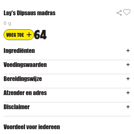
Lay's Dipsaus madras
6 g
64
VOEG TOE
Ingrediënten
Voedingswaarden
Bereidingswijze
Afzender en adres
Disclaimer
Voordeel voor iedereen