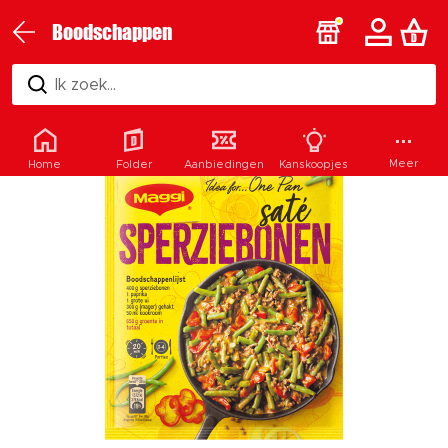
Boodschappen
Ik zoek...
Meer
Home
Folder
Aanbiedingen
Kanskoopjes