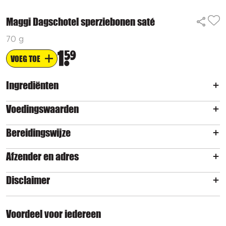
Maggi Dagschotel sperziebonen saté
70 g
1
59
VOEG TOE
Ingrediënten
Voedingswaarden
Bereidingswijze
Afzender en adres
Disclaimer
Voordeel voor iedereen