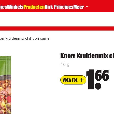
jes
Winkels
Producten
Dirk Principes
Meer
orr kruidenmix chili con carne
Knorr Kruidenmix ch
46 g
66
1
VOEG TOE