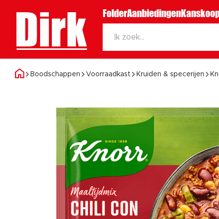
Dirk
Folder
Aanbiedingen
Kanskoop
Boodschappen
Voorraadkast
Kruiden & specerijen
Kn