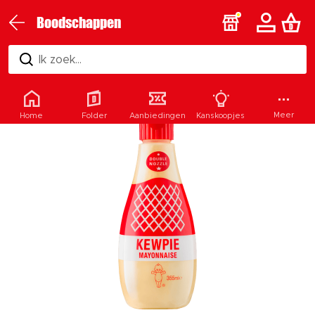
Boodschappen
Ik zoek...
Meer
Home
Folder
Aanbiedingen
Kanskoopjes