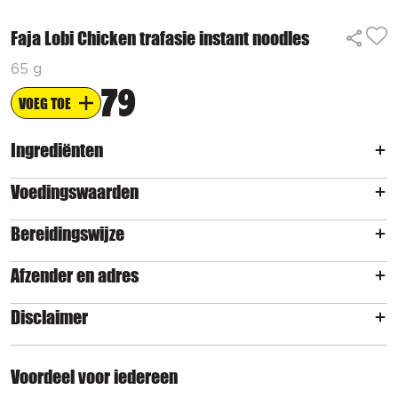
Faja Lobi Chicken trafasie instant noodles
65 g
79
VOEG TOE
Ingrediënten
Voedingswaarden
Bereidingswijze
Afzender en adres
Disclaimer
Voordeel voor iedereen