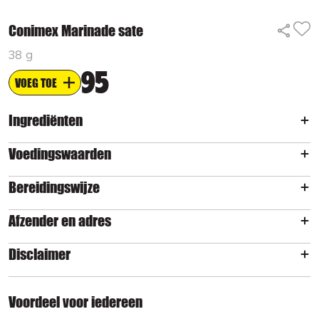
Conimex Marinade sate
38 g
95
VOEG TOE
Ingrediënten
Voedingswaarden
Bereidingswijze
Afzender en adres
Disclaimer
Voordeel voor iedereen