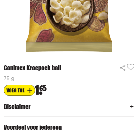
Conimex Kroepoek bali
75 g
1
65
VOEG TOE
Disclaimer
Voordeel voor iedereen