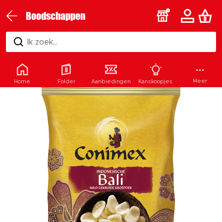
Boodschappen
Ik zoek...
Meer
Home
Folder
Aanbiedingen
Kanskoopjes