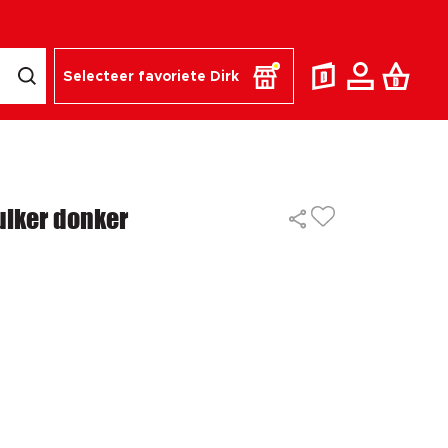
Selecteer favoriete Dirk
uiker donker