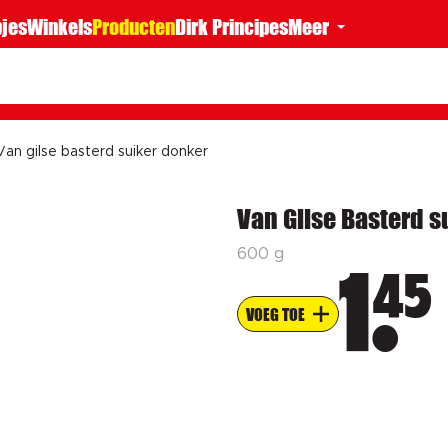
jes
Winkels
Producten
Dirk Principes
Meer
Van gilse basterd suiker donker
Van Gilse Basterd s
600 g
45
1
VOEG TOE