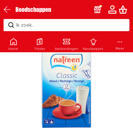
Boodschappen
Ik zoek...
Meer
Home
Folder
Aanbiedingen
Kanskoopjes