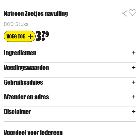
Natreen Zoetjes navulling
800 Stuks
3
79
VOEG TOE
Ingrediënten
Voedingswaarden
Gebruiksadvies
Afzender en adres
Disclaimer
Voordeel voor iedereen