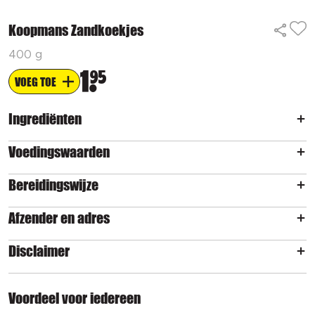
Koopmans Zandkoekjes
400 g
1
95
VOEG TOE
Ingrediënten
Voedingswaarden
Bereidingswijze
Afzender en adres
Disclaimer
Voordeel voor iedereen