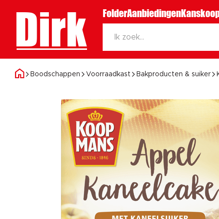
Dirk
Folder
Aanbiedingen
Kanskoop
Boodschappen
Voorraadkast
Bakproducten & suiker