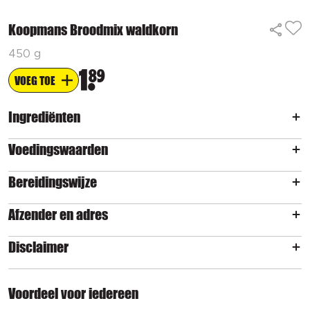
Koopmans Broodmix waldkorn
450 g
1
89
VOEG TOE
Ingrediënten
Voedingswaarden
Bereidingswijze
Afzender en adres
Disclaimer
Voordeel voor iedereen