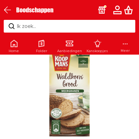
Boodschappen
Ik zoek...
Meer
Home
Folder
Aanbiedingen
Kanskoopjes