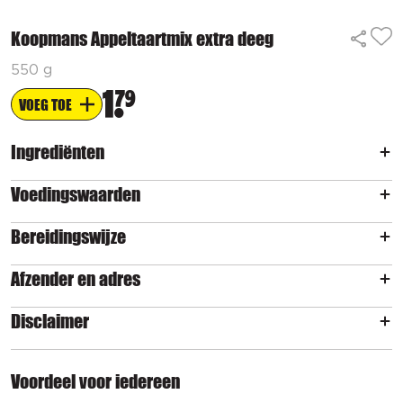
Koopmans Appeltaartmix extra deeg
550 g
1
79
VOEG TOE
Ingrediënten
Voedingswaarden
Bereidingswijze
Afzender en adres
Disclaimer
Voordeel voor iedereen