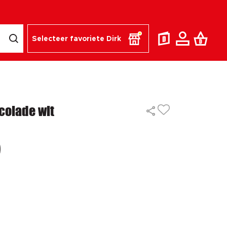
Selecteer favoriete Dirk
colade wit
9