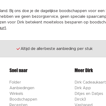
and. Bij ons doe je de dagelijkse boodschappen voor een 
 hebben we geen bezorgservice, geen speciale spaarcam
iezen voor Dirk betekent moeiteloos besparen op boodscha
uurt
.
Altijd de allerbeste aanbieding per stuk
Snel naar
Meer Dirk
Folder
Dirk Cadeaukaart
Aanbiedingen
Dirk App
Winkels
Ditjes en Datjes
Boodschappen
Dirck3
Recepten
Vastgoed