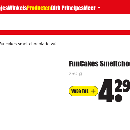
jes
Winkels
Producten
Dirk Principes
Meer
Funcakes smeltchocolade wit
FunCakes Smeltcho
250 g
2
4
VOEG TOE