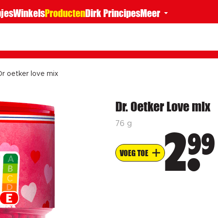
jes
Winkels
Producten
Dirk Principes
Meer
Dr oetker love mix
Dr. Oetker Love mix
76 g
99
2
VOEG TOE