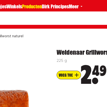
jes
Winkels
Producten
Dirk Principes
Meer
llworst naturel
Weidenaar Grillwors
225 g
49
2
VOEG TOE