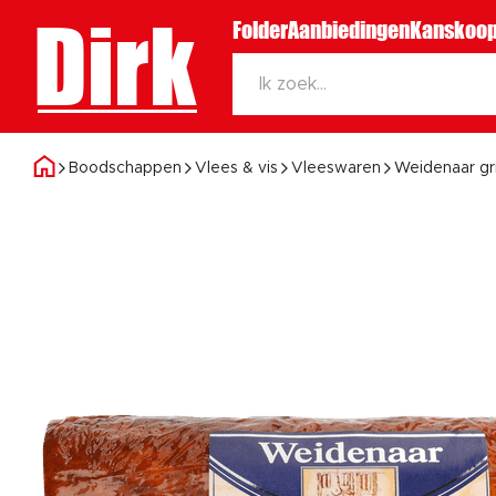
Dirk
Folder
Aanbiedingen
Kanskoop
Boodschappen
Vlees & vis
Vleeswaren
Weidenaar gri