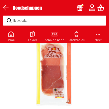
Boodschappen
Ik zoek...
Meer
Home
Folder
Aanbiedingen
Kanskoopjes