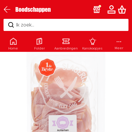
Boodschappen
Ik zoek...
Meer
Home
Folder
Aanbiedingen
Kanskoopjes