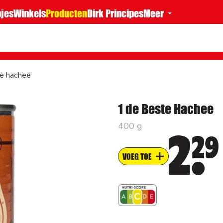
jes
Winkels
Producten
Dirk Principes
Meer
te hachee
1 de Beste Hachee
400 g
29
2
VOEG TOE