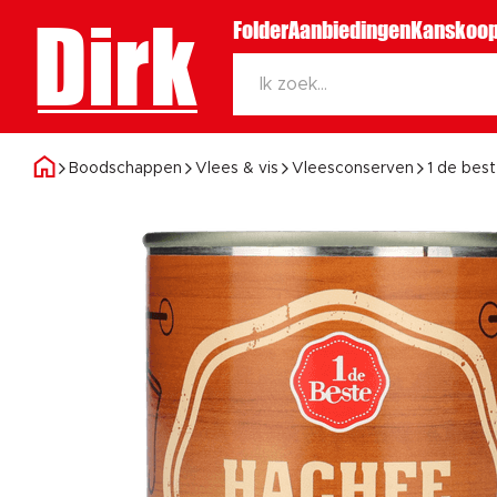
Dirk
Folder
Aanbiedingen
Kanskoop
Boodschappen
Vlees & vis
Vleesconserven
1 de bes