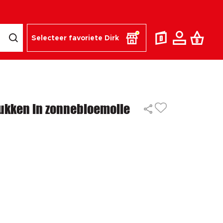
Selecteer favoriete Dirk
ukken in zonnebloemolie