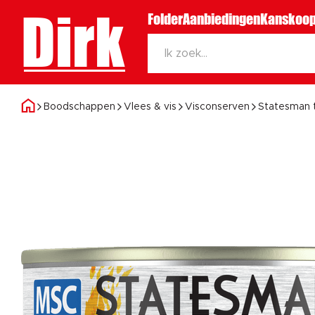
Dirk
Folder
Aanbiedingen
Kanskoop
Boodschappen
Vlees & vis
Visconserven
Statesman t