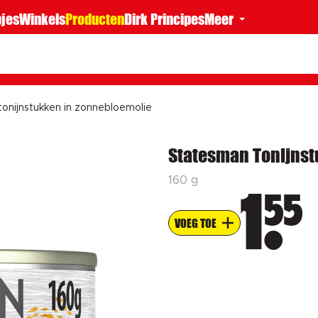
jes
Winkels
Producten
Dirk Principes
Meer
onijnstukken in zonnebloemolie
Statesman Tonijnst
160 g
55
1
VOEG TOE