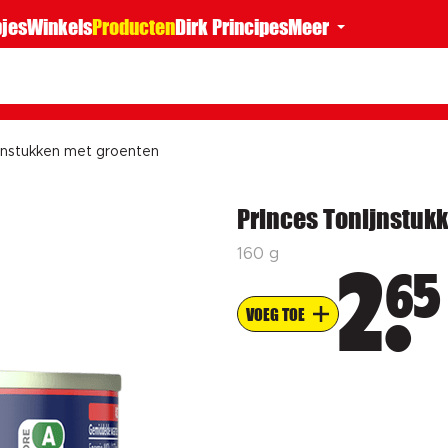
jes
Winkels
Producten
Dirk Principes
Meer
ijnstukken met groenten
Princes Tonijnstuk
160 g
65
2
VOEG TOE