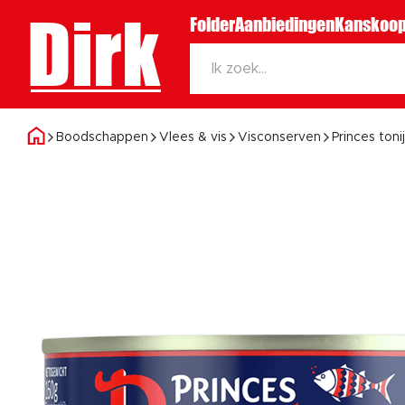
Dirk
Folder
Aanbiedingen
Kanskoop
Boodschappen
Vlees & vis
Visconserven
Princes ton