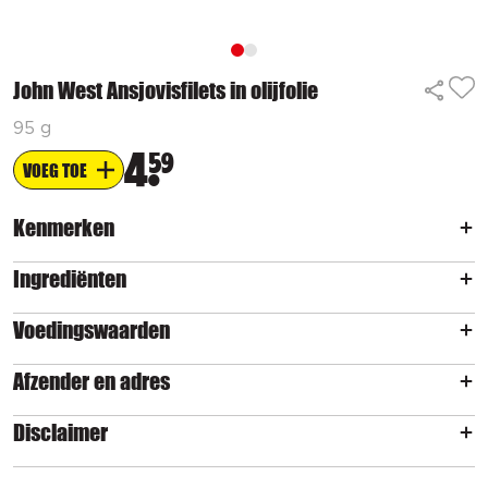
John West Ansjovisfilets in olijfolie
95 g
4
59
VOEG TOE
Kenmerken
Ingrediënten
Voedingswaarden
Afzender en adres
Disclaimer