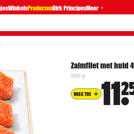
jes
Winkels
Producten
Dirk Principes
Meer
t
Zalmfilet met huid 4
500 g
2
11
VOEG TOE