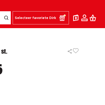
Selecteer favoriete Dirk
 st.
5