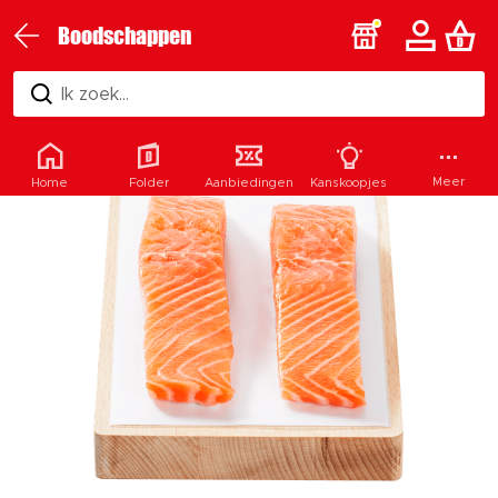
Boodschappen
Ik zoek...
Meer
Home
Folder
Aanbiedingen
Kanskoopjes