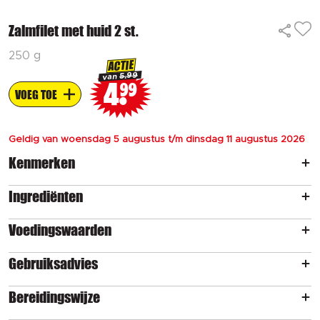
Zalmfilet met huid 2 st.
250 g
ACTIE
5.99
van
4
99
VOEG TOE
Geldig van woensdag 5 augustus t/m dinsdag 11 augustus 2026
Kenmerken
Ingrediënten
Voedingswaarden
Gebruiksadvies
Bereidingswijze